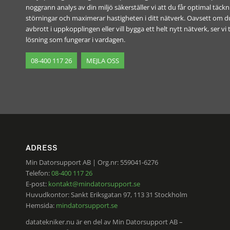
noggrann analys av din miljö säkerställer vi att du får optimal täck
störningar och maximerar hastigheten i ditt nätverk. Oavsett om 
avbrott i uppkopplingen eller vill bygga ett helt nytt nätverk, ser vi t
lösning som fungerar i vardagen.
08-400 117 26
MEJLA OSS
ADRESS
Min Datorsupport AB | Org.nr: 559041-6276
Telefon:
08-400 117 26
E-post:
kontakt@mindatorsupport.se
Huvudkontor: Sankt Eriksgatan 97, 113 31 Stockholm
Hemsida:
mindatorsupport.se
datatekniker.nu är en del av Min Datorsupport AB –