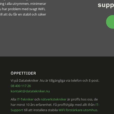
ning i alla utrymmen, minimerar
du har problem med svagt WiFi,
ill att du får en stabil och säker
ÖPPETTIDER
Vi på Datatekniker .Nu är tillgängliga via telefon och E-post.
08 400 117 26
kontakt@datatekniker.nu
Alla
IT-Tekniker
och
nätverkstekniker
är proffs hos oss, de
har minst 10 års erfarenhet. Få proffshjälp med allt ifrån
IT-
Support
till att installera stabila
WiFi förstärkare utomhus
.