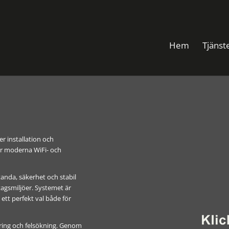
Hem
Tjänst
er installation och
 för moderna WiFi- och
tanda, säkerhet och stabil
tagsmiljöer. Systemet är
 ett perfekt val både för
mering och felsökning. Genom